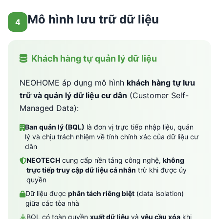
Mô hình lưu trữ dữ liệu
4
Khách hàng tự quản lý dữ liệu
NEOHOME áp dụng mô hình
khách hàng tự lưu
trữ và quản lý dữ liệu cư dân
(Customer Self-
Managed Data):
Ban quản lý (BQL)
là đơn vị trực tiếp nhập liệu, quản
lý và chịu trách nhiệm về tính chính xác của dữ liệu cư
dân
NEOTECH
cung cấp nền tảng công nghệ,
không
trực tiếp truy cập dữ liệu cá nhân
trừ khi được ủy
quyền
Dữ liệu được
phân tách riêng biệt
(data isolation)
giữa các tòa nhà
BQL có toàn quyền
xuất dữ liệu
và
yêu cầu xóa
khi