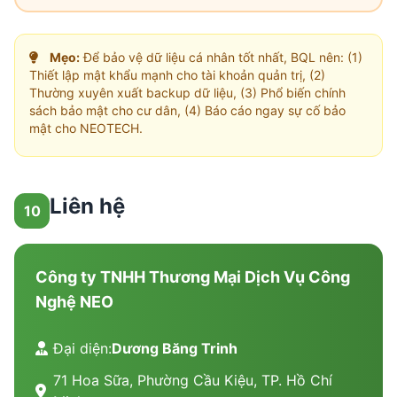
Mẹo:
Để bảo vệ dữ liệu cá nhân tốt nhất, BQL nên: (1)
Thiết lập mật khẩu mạnh cho tài khoản quản trị, (2)
Thường xuyên xuất backup dữ liệu, (3) Phổ biến chính
sách bảo mật cho cư dân, (4) Báo cáo ngay sự cố bảo
mật cho NEOTECH.
Liên hệ
10
Công ty TNHH Thương Mại Dịch Vụ Công
Nghệ NEO
Đại diện:
Dương Băng Trinh
71 Hoa Sữa, Phường Cầu Kiệu, TP. Hồ Chí